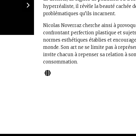
hyperréaliste, il révèle la beauté cachée 
problématiques qu’ils incarnent.
Nicolas Noverraz cherche ainsi à provoque
confrontant perfection plastique et sujets
normes esthétiques établies et encourage
monde. Son art ne se limite pas à représente
invite chacun à repenser sa relation à so
consommation.
N941-"Radioactif pistache"- 2012-(modifié en
acrylique, sérigraphie et pâte métallique oxyd