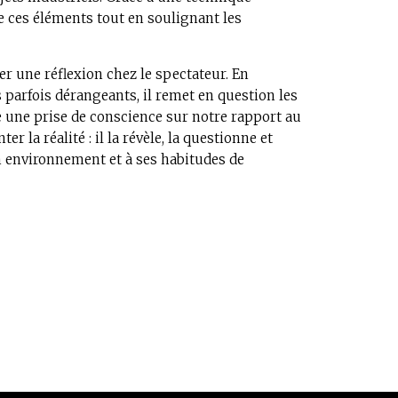
de ces éléments tout en soulignant les
r une réflexion chez le spectateur. En
 parfois dérangeants, il remet en question les
 une prise de conscience sur notre rapport au
N1441 - "Passeig de Gracia BCN" - 2019 - 1
r la réalité : il la révèle, la questionne et
et acrylique sur bois
n environnement et à ses habitudes de
 2023), 89x61cm-
ée sur toile