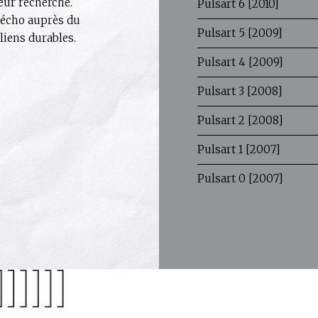
leur recherche.
Pulsart 6 [2010]
e écho auprès du
Pulsart 5 [2009]
 liens durables.
Pulsart 4 [2009]
Pulsart 3 [2008]
Pulsart 2 [2008]
Pulsart 1 [2007]
Pulsart 0 [2007]