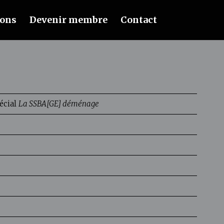
ions
Devenir membre
Contact
écial
La SSBA[GE] déménage