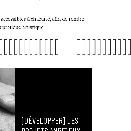
, accessibles à chacun·e, afin de rendre
 pratique artistique.
[DÉVELOPPER] DES
PROJETS AMBITIEUX