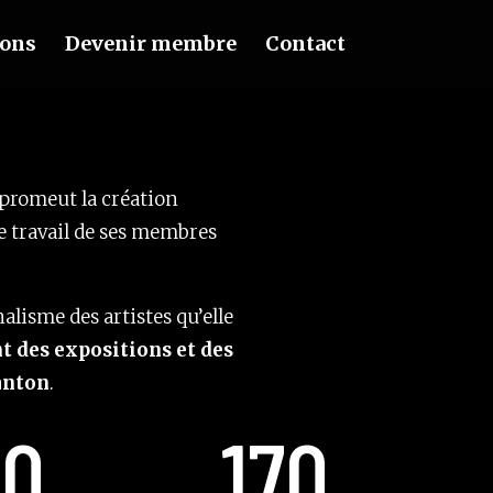
ions
Devenir membre
Contact
 promeut la création
e travail de ses membres
alisme des artistes qu’elle
t des expositions et des
canton
.
10
170