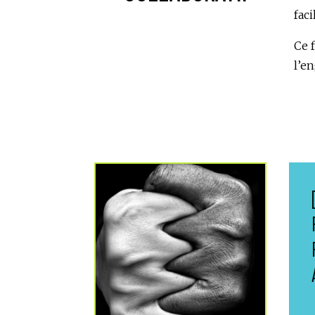
faci
Ce 
l’en