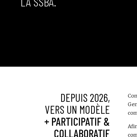
LA SSBA.
DEPUIS 2026,
Con
Gen
VERS UN MODÈLE
com
+ PARTICIPATIF &
Afi
COLLABORATIF
com